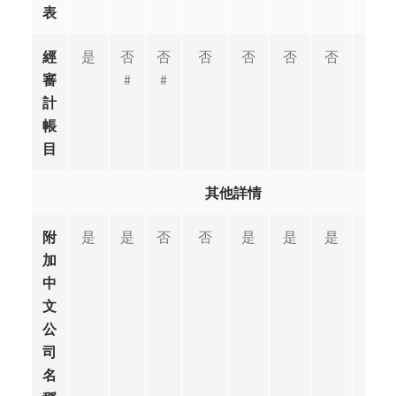
表
經
是
否
否
否
否
否
否
否
審
#
#
計
帳
目
其他詳情
附
是
是
否
否
是
是
是
是
加
中
文
公
司
名