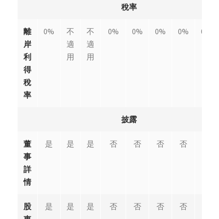
稅率
離
0%
不
不
0%
0%
0%
0%
0%
岸
適
適
利
用
用
得
稅
率
披露
董
是
是
是
否
否
否
否
否
事
詳
情
股
是
是
是
否
否
否
否
否