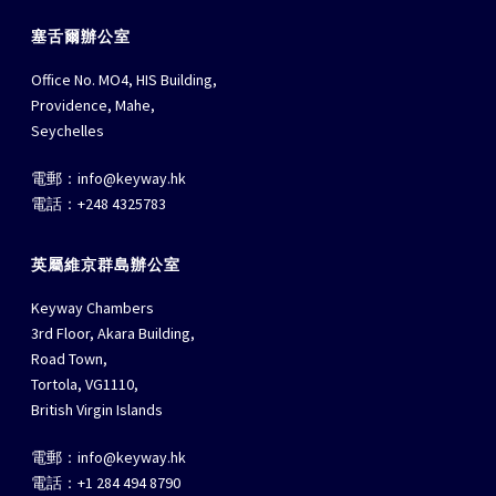
塞舌爾辦公室
Office No. MO4, HIS Building,
Providence, Mahe,
Seychelles
電郵：
info@keyway.hk
電話：+248 4325783
英屬維京群島辦公室
Keyway Chambers
3rd Floor, Akara Building,
Road Town,
Tortola, VG1110,
British Virgin Islands
電郵：
info@keyway.hk
電話：+1 284 494 8790