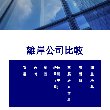
離岸公司比較
香
台
英
特拉
英
賽
開
薩
港
灣
國
華州
屬
舌
曼
摩
（美
維
爾
群
亞
國）
京
島
群
島