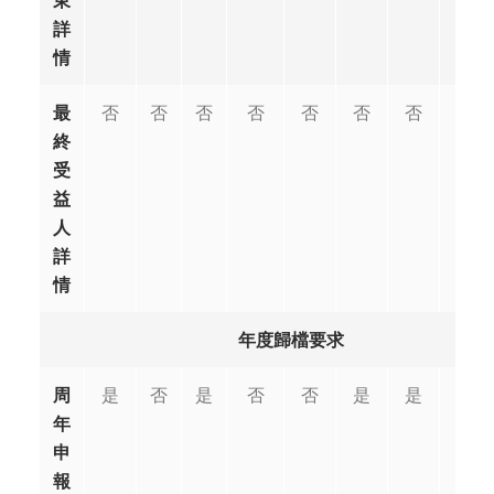
東
詳
情
最
否
否
否
否
否
否
否
否
終
受
益
人
詳
情
年度歸檔要求
周
是
否
是
否
否
是
是
否
年
申
報