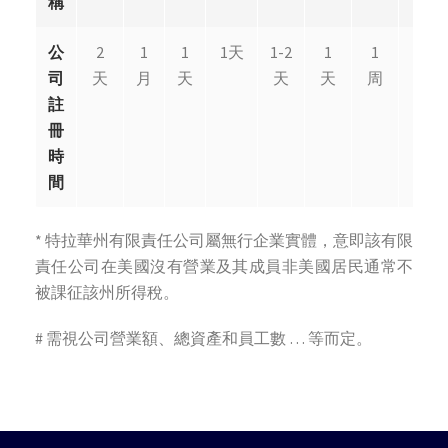
稱
公
2
1
1
1天
1-2
1
1
1
司
天
月
天
天
天
周
天
註
冊
時
間
* 特拉華州有限責任公司屬無行企業實體，意即該有限
責任公司在美國沒有營業及其成員非美國居民通常不
被課征該州所得稅。
# 需視公司營業額、總資產和員工數 … 等而定。