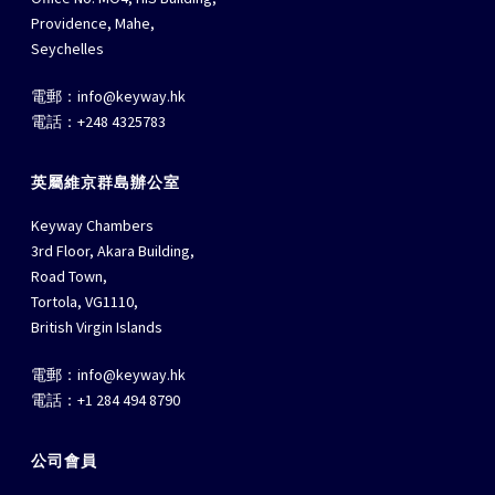
Providence, Mahe,
Seychelles
電郵：
info@keyway.hk
電話：+248 4325783
英屬維京群島辦公室
Keyway Chambers
3rd Floor, Akara Building,
Road Town,
Tortola, VG1110,
British Virgin Islands
電郵：
info@keyway.hk
電話：+1 284 494 8790
公司會員