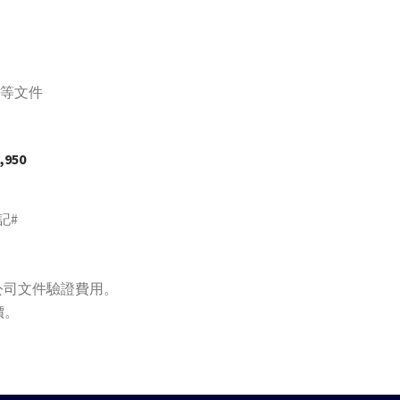
等文件
950
記#
公司文件驗證費用。
價。